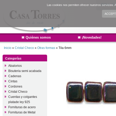
Entrar
|
Cr
Las cookies nos permiten ofrecer nuestros servicios. A
ACCEPT
Quiénes somos
¡Novedades!
Inicio
»
Cristal Checo
»
Otras formas
»
Tila 6mm
Categorías
Abalorios
Bisuteria semi acabada
Cadenas
Cintas
Cordones
Cristal Checo
Cuentas y colgantes
platade ley 925
Fornituras de acero
Fornituras de Metal