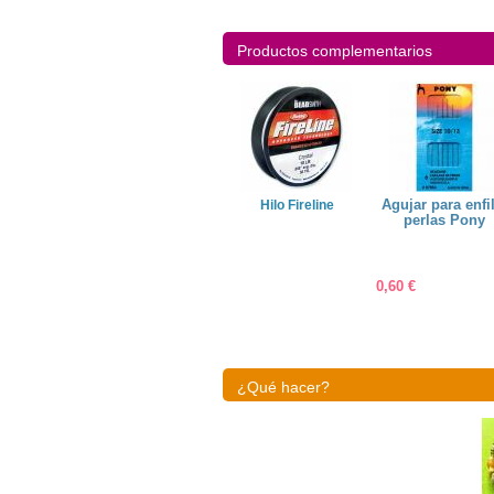
Productos complementarios
Miyuki
Nylon transparente
Agujar para enfi
Hilo Fireline
0,45mm
perlas Pony
1,50 €
0,60 €
¿Qué hacer?