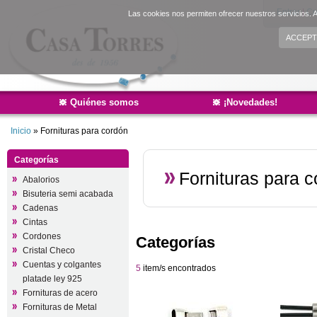
Entrar
|
Cr
Las cookies nos permiten ofrecer nuestros servicios. A
ACCEPT
Quiénes somos
¡Novedades!
Inicio
»
Fornituras para cordón
Categorías
Fornituras para 
Abalorios
Bisuteria semi acabada
Cadenas
Cintas
Cordones
Categorías
Cristal Checo
Cuentas y colgantes
5
item/s encontrados
platade ley 925
Fornituras de acero
Fornituras de Metal