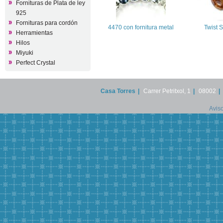
Fornituras de Plata de ley
925
Fornituras para cordón
4470 con fornitura metal
Twist 
Herramientas
Hilos
Miyuki
Perfect Crystal
Casa Torres
|
Carrer Petritxol, 1
|
08002
|
Aviso