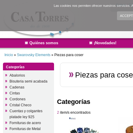
Entrar
|
Cr
Las cookies nos permiten ofrecer nuestros servicios. A
ACCEPT
Quiénes somos
¡Novedades!
Inicio
»
Swarovsky Elements
»
Piezas para coser
Categorías
Piezas para cose
Abalorios
Bisuteria semi acabada
Cadenas
Cintas
Cordones
Categorías
Cristal Checo
Cuentas y colgantes
2
item/s encontrados
platade ley 925
Fornituras de acero
Fornituras de Metal