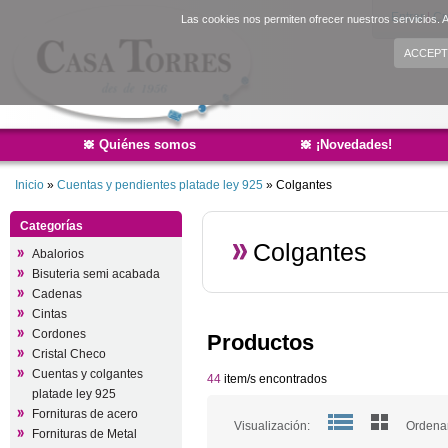
Entrar
|
Cr
Las cookies nos permiten ofrecer nuestros servicios. A
ACCEPT
Quiénes somos
¡Novedades!
Inicio
»
Cuentas y pendientes platade ley 925
»
Colgantes
Categorías
Colgantes
Abalorios
Bisuteria semi acabada
Cadenas
Cintas
Cordones
Productos
Cristal Checo
Cuentas y colgantes
44
item/s encontrados
platade ley 925
Fornituras de acero
Visualización:
Ordenar
Fornituras de Metal