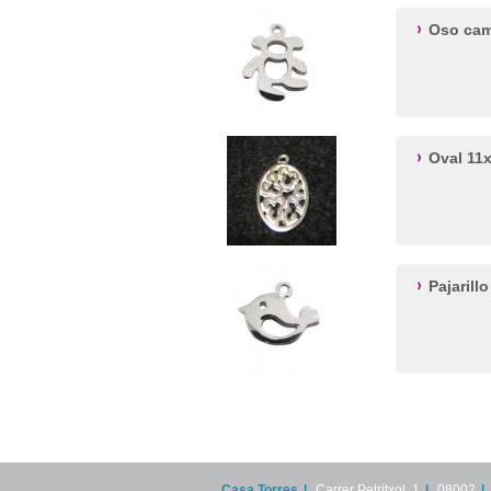
Oso ca
Oval 1
Pajaril
Casa Torres
|
Carrer Petritxol, 1
|
08002
|