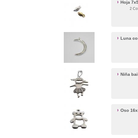
Hoja 7
2 Co
Luna co
Niña ba
Oso 16