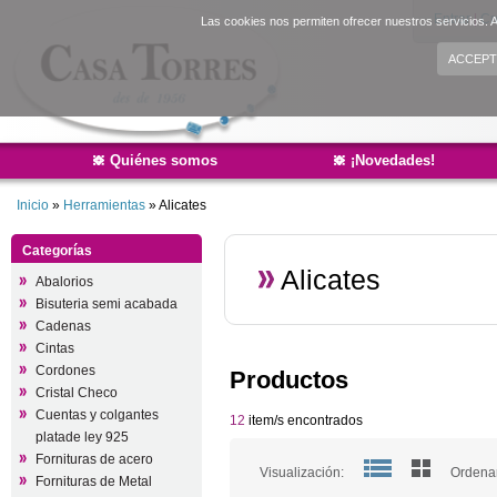
Entrar
|
Cr
Las cookies nos permiten ofrecer nuestros servicios. A
ACCEPT
Quiénes somos
¡Novedades!
Inicio
»
Herramientas
»
Alicates
Categorías
Alicates
Abalorios
Bisuteria semi acabada
Cadenas
Cintas
Cordones
Productos
Cristal Checo
Cuentas y colgantes
12
item/s encontrados
platade ley 925
Fornituras de acero
Visualización:
Ordenar
Fornituras de Metal