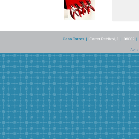
Casa Torres
|
Carrer Petritxol, 1
|
08002
|
Aviso