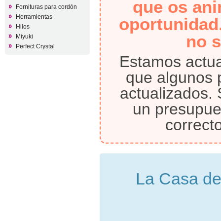
que os ani
Fornituras para cordón
Herramientas
oportunidad
Hilos
no s
Miyuki
Perfect Crystal
Estamos actual
que algunos 
actualizados. 
un presupues
correcto
La Casa de