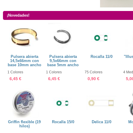
¡Novedades!
Pulsera abierta
Pulsera abierta
Rocalla 11/0
"Illu
14,5x66mm con
9,5x66mm con
base 10mm ancho
base 5mm ancho
1 Colores
1 Colores
75 Colores
4 Med
6,45 €
6,45 €
0,90 €
5,0
Griffin flexible (19
Rocalla 15/0
Delica 11/0
Mo
hilos)