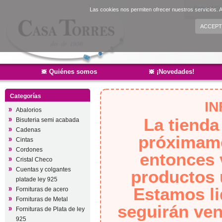
Entrar
|
Cr
Las cookies nos permiten ofrecer nuestros servicios. A
ACCEPT
Quiénes somos
¡Novedades!
Categorías
I
Abalorios
La tienda
Bisuteria semi acabada
Cadenas
próximamen
Cintas
Cordones
entonces 
Cristal Checo
Cuentas y colgantes
productos 
platade ley 925
Estamos li
Fornituras de acero
Fornituras de Metal
seguirán vend
Fornituras de Plata de ley
925