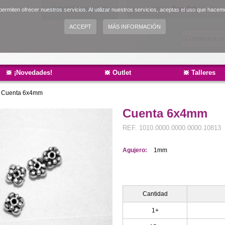
Entrar
|
Crear cuenta
Idioma:
Español
ermiten ofrecer nuestros servicios. Al utilizar nuestros servicios, aceptas el uso que hacem
English
ACCEPT
MÁS INFORMACIÓN
Català
¡Novedades!
Outlet
Talleres
»
Cuenta 6x4mm
Cuenta 6x4mm
REF.
1010.0000.0000.0000.10813
Agujero:
1mm
Cantidad
1+