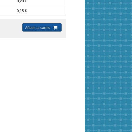
0,20 €
0,15 €
Añadir al carrito
Cordón para macramé
Nylon transparente
1mm
0,45mm
60 Colores
7,75 €
1,50 €