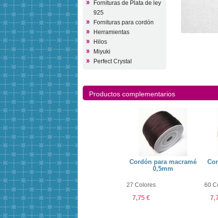
Fornituras de Plata de ley
925
Fornituras para cordón
Herramientas
Hilos
Miyuki
Perfect Crystal
Productos complementarios
para macramé
Nylon transparente
Cordón para macramé
Cor
1mm
0,45mm
0,5mm
27 Colores
60 C
1,50 €
7,75 €
7,