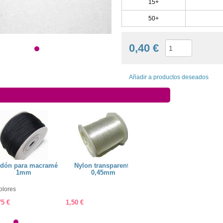
15+
50+
0,40 €
Añadir a productos deseados
dón para macramé
Nylon transparente
Cordón para macramé
1mm
0,45mm
0,5mm
olores
27 Colores
75 €
1,50 €
7,75 €