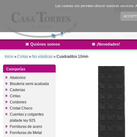
Entrar
|
Cr
Las cookies nos permiten ofrecer nuestros servicios. A
ACCEPT
Quiénes somos
¡Novedades!
Inicio
»
Cintas
»
No elásticas
»
Cuadraditos 10mm
Categorías
Abalorios
Bisuteria semi acabada
Cadenas
Cintas
Cordones
Cristal Checo
Cuentas y colgantes
platade ley 925
Fornituras de acero
Fornituras de Metal