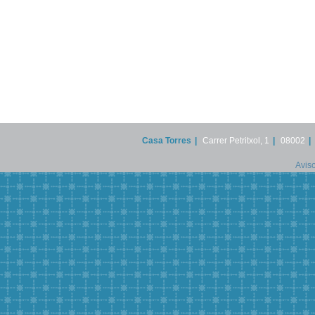
Casa Torres
|
Carrer Petritxol, 1
|
08002
|
Aviso