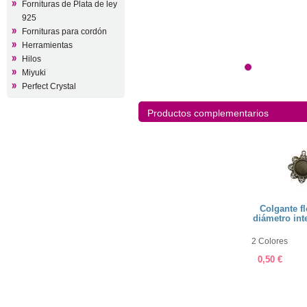
Fornituras de Plata de ley
925
Fornituras para cordón
Herramientas
Hilos
Miyuki
Perfect Crystal
Productos complementarios
Colgante flor 26mm,
Anillo adaptable flor
Colgante f
diámetro interior 15mm
26mm, diámetro interior
diámetro in
15mm
2 Colores
2 Colores
2 Colores
0,50 €
0,50 €
0,50 €