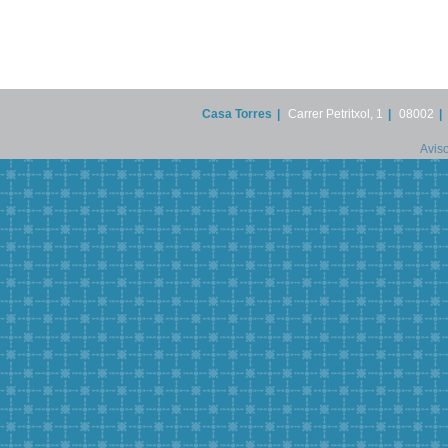
Casa Torres
|
Carrer Petritxol, 1
|
08002
|
Aviso