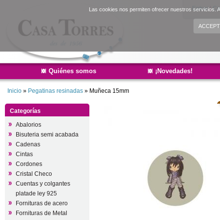
Entrar
|
Cr
Las cookies nos permiten ofrecer nuestros servicios. A
ACCEPT
Quiénes somos
¡Novedades!
Inicio
»
Pegatinas resinadas
»
Muñeca 15mm
Categorías
Abalorios
Bisuteria semi acabada
Cadenas
Cintas
Cordones
Cristal Checo
Cuentas y colgantes
platade ley 925
Fornituras de acero
Fornituras de Metal