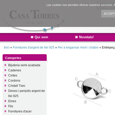
Entrar
|
R
Las cookies nos permiten ofrecer nuestros servicios. A
ACCEPT
Qui som
Novetats!
Inici
»
Fornitures d'argent de llei 925
»
Per a enganxar rívoli i chaton
»
Entrepeça
Categories
Bijuteria semi acabada
Cadenes
Cintes
Cordons
Cristall Txec
Denes i penjolls argent de
llei 925
Eines
Fils
Fornitures d'acer