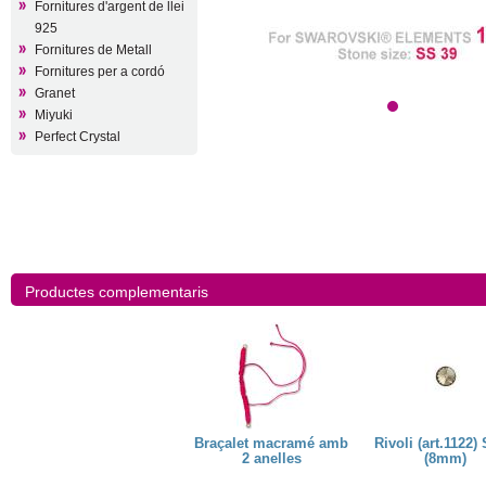
Fornitures d'argent de llei
925
Fornitures de Metall
Fornitures per a cordó
Granet
Miyuki
Perfect Crystal
Productes complementaris
b
Rivoli (art.1122) SS39
Braçalet macramé amb
Rivoli (art.1122)
(8mm)
2 anelles
(8mm)