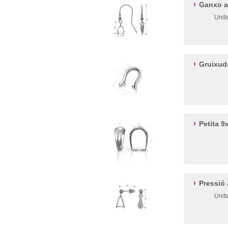
Ganxo a
Unit
Gruixu
Petita 
Pressió
Unit