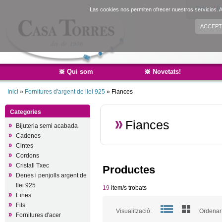
Entrar
|
R
Las cookies nos permiten ofrecer nuestros servicios. A
ACCEPT
Qui som
Novetats!
Inici
»
Fornitures d'argent de llei 925
»
Fiances
Categories
Fiances
Bijuteria semi acabada
Cadenes
Cintes
Cordons
Cristall Txec
Productes
Denes i penjolls argent de
llei 925
19
item/s trobats
Eines
Fils
Visualització:
Ordenar 
Fornitures d'acer