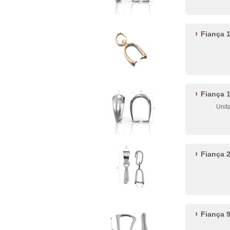
Fiança 
Fiança
Unit
Fiança 
Fiança 