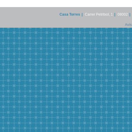
Casa Torres
|
Carrer Petritxol, 1
|
08002
|
Avís