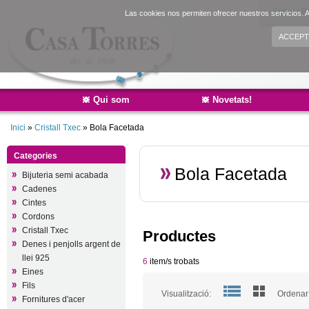
Entrar
|
R
Las cookies nos permiten ofrecer nuestros servicios. A
ACCEPT
Qui som
Novetats!
Inici
»
Cristall Txec
»
Bola Facetada
Categories
Bola Facetada
Bijuteria semi acabada
Cadenes
Cintes
Cordons
Cristall Txec
Productes
Denes i penjolls argent de
llei 925
6
item/s trobats
Eines
Fils
Visualització:
Ordenar 
Fornitures d'acer