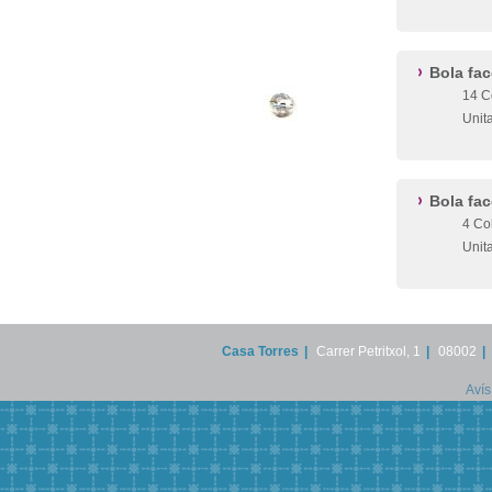
Bola fa
14 C
Unit
Bola fa
4 Co
Unit
Casa Torres
|
Carrer Petritxol, 1
|
08002
|
Avís