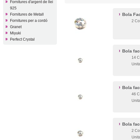
Fornitures d'argent de llei
925
Bola Fa
Fornitures de Metall
Fornitures per a cordó
2 Co
Granet
Miyuki
Perfect Crystal
Bola fa
14 C
Unit
Bola fa
46 C
Unit
Bola fa
2 Co
Unit