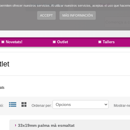
Entrar
|
Registrar-se
Idioma:
Català
ermiten ofrecer nuestros servicios. Al utilizar nuestros servicios, aceptas el uso que hacem
English
ACCEPT
MÁS INFORMACIÓN
Español
Novetats!
Outlet
Tallers
let
ats
ió:
Ordenar per:
Mostrar-n
33x19mm palma mà esmaltat