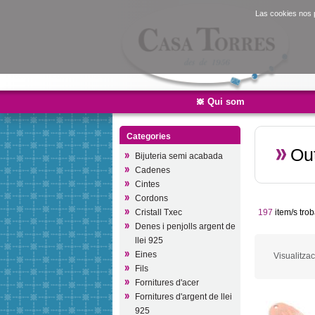
Las cookies nos p
Qui som
Categories
Out
Bijuteria semi acabada
Cadenes
Cintes
Cordons
Cristall Txec
197
item/s trob
Denes i penjolls argent de
llei 925
Eines
Visualitzac
Fils
Fornitures d'acer
Fornitures d'argent de llei
925